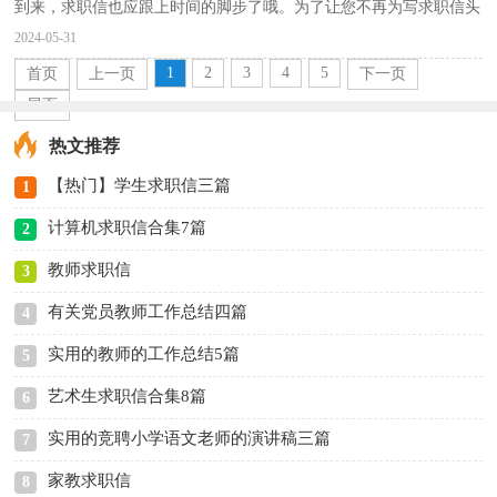
到来，求职信也应跟上时间的脚步了哦。为了让您不再为写求职信头
疼，下面是小编帮大家整理的学生求职信3篇，仅供参考...
2024-05-31
1
2
3
4
5
首页
上一页
下一页
尾页
热文推荐
【热门】学生求职信三篇
1
计算机求职信合集7篇
2
教师求职信
3
有关党员教师工作总结四篇
4
实用的教师的工作总结5篇
5
艺术生求职信合集8篇
6
实用的竞聘小学语文老师的演讲稿三篇
7
家教求职信
8