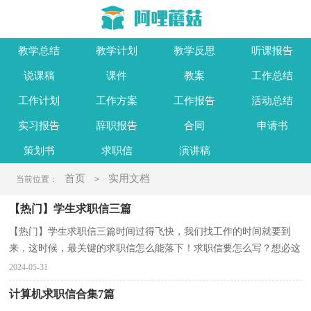
教学总结
教学计划
教学反思
听课报告
说课稿
课件
教案
工作总结
工作计划
工作方案
工作报告
活动总结
实习报告
辞职报告
合同
申请书
策划书
求职信
演讲稿
首页
实用文档
当前位置：
>
【热门】学生求职信三篇
【热门】学生求职信三篇时间过得飞快，我们找工作的时间就要到
来，这时候，最关键的求职信怎么能落下！求职信要怎么写？想必这
让大家都很苦恼吧，下面是小编为大家整理的学生求职信3篇，...
2024-05-31
计算机求职信合集7篇