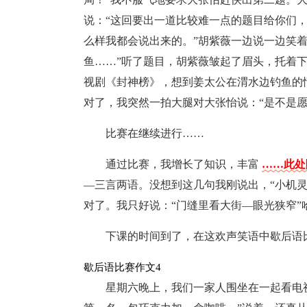
说：“这回要出一道比较难一点的题目给你们，
么样我都会说出来的。”胡紫薇一边说一边笑
鱼……”听了题目，胡紫薇皱起了眉头，托着
视剧《封神榜》，想到姜太公在渭水边钓鱼的
对了，我突然一拍大腿对大张怡说：“是不是愿
比赛在继续进行……
通过比赛，我增长了知识，丰富
……此处
—三言两语。没想到这几句我刚说出，“小机
对了。我只好说：“门缝里看大街—眼光狭窄”
下课的时间到了，在这欢声笑语中歇后语
歇后语比赛作文4
星期六晚上，我们一家人围坐在一起看电