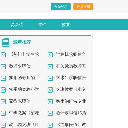
会员登录
会员注册
说课稿
课件
教案
最新推荐
【热门】学生求
计算机求职信合
教师求职信
有关党员教师工
职信三篇
集7篇
实用的教师的工
艺术生求职信合
作总结四篇
实用的竞聘小学
大班教案《小兔
作总结5篇
集8篇
家教求职信
实用的广告专业
语文老师的演讲稿三
子开铺子》
中班教案《菊花
会计求职信15篇
求职信3篇
篇
幼儿园大班《最
《往事依依》教
朵朵开》