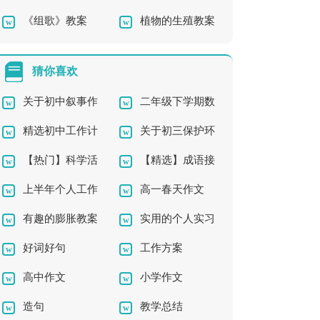
《组歌》教案
植物的生殖教案
佳方案》学习教案
案
设计
猜你喜欢
关于初中叙事作
二年级下学期数
精选初中工作计
关于初三保护环
文400字合集七篇
学教学计划汇总8篇
【热门】科学活
【精选】成语接
划模板汇总8篇
境作文集锦六篇
上半年个人工作
高一春天作文
动教案汇总9篇
龙作文合集八篇
有趣的膨胀教案
实用的个人实习
总结
好词好句
工作方案
报告4篇
高中作文
小学作文
造句
教学总结