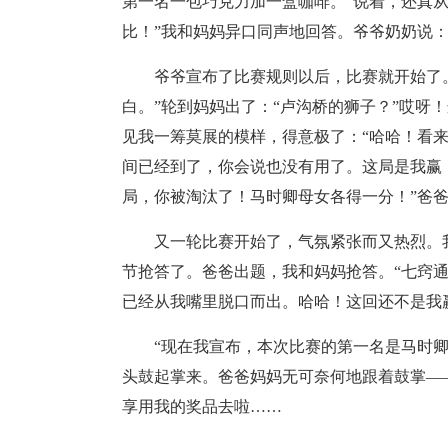
第一名一包巧克力加一盒咖啡。”说着，还真
比！”我和妈妈异口同声地回答。爷爷奶奶说：
爷爷宣布了比赛规则以后，比赛就开始了。
白。”轮到妈妈出了：“卢沟桥的狮子？”哎呀
见我一筹莫展的模样，得意极了：“哈哈！看来
间已经到了，你会说也没有用了。这局是我赢
局，你被淘汰了！马时卿母女各得一分！”爸
又一轮比赛开始了，气氛紧张而又热烈。
节抢答了。爸爸出题，我和妈妈抢答。“七窍通
已经从我嘴里脱口而出。哈哈！这回还不是我
“现在我宣布，本次比赛的第一名是马时
头鼓起掌来。爸爸妈妈无可奈何地跟着鼓掌—
享用我的奖品去啦……