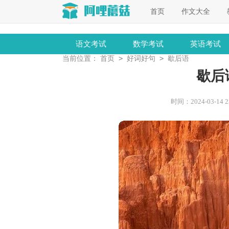
首页
作文大全
语文考试
数学考试
英语考试
>
>
当前位置：
首页
好词好句
歇后语
歇后
时间：2024-03-14 23