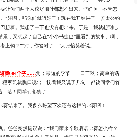
要让你们两个人绞尽脑汁都想不出来。”“好啊，不管怎
着。“好啊，那你们就听好了！现在我开始讲了！姜太公钓
下巴想着。我想了一下也没有想出来。于是，我就想到电
情景，又想起了自己在“小小书虫巴”里看到的故事。啊，
者上钩？”“对，你答对了！”大张怡笑着说。
隐藏684个字……
角；最短的季节—一日三秋；简单的话
灵”程家凯就脱口说出，接着我又说了几句，都被同学们答
哈！哈！同学们都笑了。
比赛结束了。我多么盼望下次还有这样的比赛啊！
视。爸爸突然提议说：“我们家来个歇后语比赛怎么样？