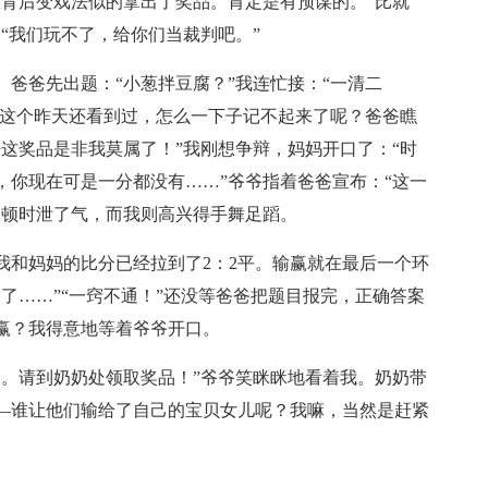
从背后变戏法似的拿出了奖品。肯定是有预谋的。“比就
“我们玩不了，给你们当裁判吧。”
爸爸先出题：“小葱拌豆腐？”我连忙接：“一清二
！这个昨天还看到过，怎么一下子记不起来了呢？爸爸瞧
这奖品是非我莫属了！”我刚想争辩，妈妈开口了：“时
，你现在可是一分都没有……”爷爷指着爸爸宣布：“这一
爸顿时泄了气，而我则高兴得手舞足蹈。
我和妈妈的比分已经拉到了2：2平。输赢就在最后一个环
了……”“一窍不通！”还没等爸爸把题目报完，正确答案
赢？我得意地等着爷爷开口。
卿。请到奶奶处领取奖品！”爷爷笑眯眯地看着我。奶奶带
—谁让他们输给了自己的宝贝女儿呢？我嘛，当然是赶紧