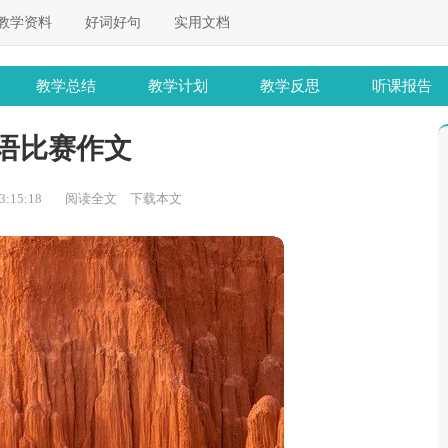
教学资料
好词好句
实用文档
教学总结
教学计划
教学反思
听课报告
语比赛作文
:15:18
阅读全文
下载本文